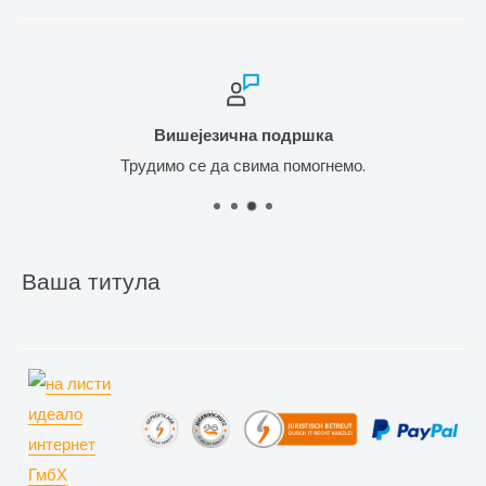
Вишејезична подршка
Трудимо се да свима помогнемо.
Ваша титула