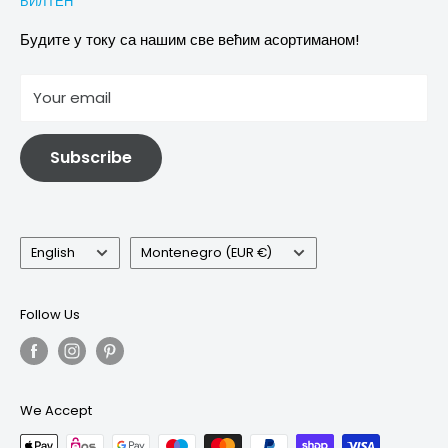
БИЛТЕН
Images & references
Политика отказивања
Услови
Будите у току са нашим све већим асортиманом!
отисак
Your email
Информације о електричној и електронској опреми
Subscribe
Language
Country/region
English
Montenegro (EUR €)
Follow Us
We Accept