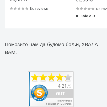
price
price
No reviews
No rev
Sold out
Помозите нам да будемо бољи, ХВАЛА
ВАМ.