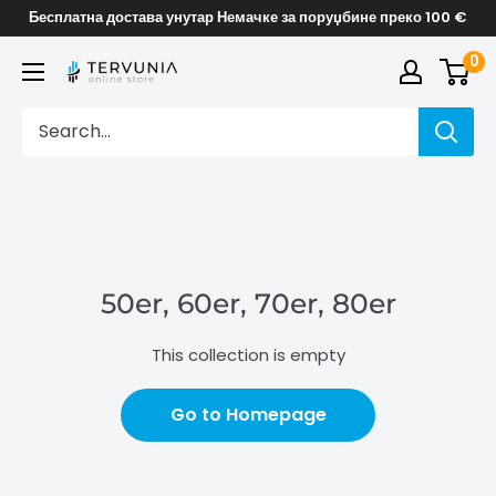
Skip
Бесплатна достава унутар Немачке за поруџбине преко 100 €
to
0
TERVUNIA
content
online
Stores
50er, 60er, 70er, 80er
This collection is empty
Go to Homepage