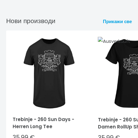
Нови производи
Прикажи све
Trebinje - 260 Sun Days -
Trebinje - 260 S
Herren Long Tee
Damen RollUp Sh
Sale
35,99 €
Sale
35,99 €